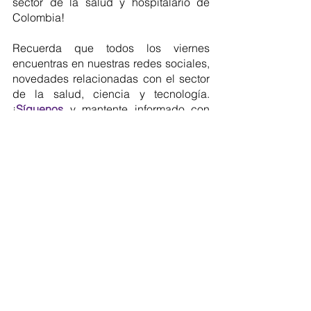
sector de la salud y hospitalario de 
Colombia! 
Recuerda que todos los viernes 
encuentras en nuestras redes sociales, 
novedades relacionadas con el sector 
de la salud, ciencia y tecnología. 
¡
Síguenos
 y mantente informado con 
nuestros 
#ViernesInformativos
! 
Ver todo
Entradas recientes