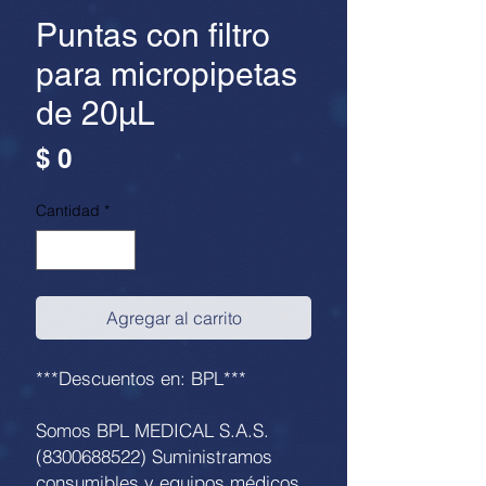
Puntas con filtro
para micropipetas
de 20µL
Precio
$ 0
Cantidad
*
Agregar al carrito
***Descuentos en: BPL***
Somos BPL MEDICAL S.A.S.
(8300688522) Suministramos
consumibles y equipos médicos.