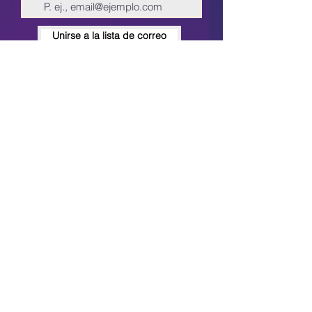
Unirse a la lista de correo
BPL MEDICAL S.A.S
mercadeo@bplmedical.com
Calle 36 # 14 -61, Bogotá D.C. Colombia.
+57 315 380 2441