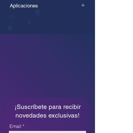
Caja x5 paquetes de 10 Rack x96
Aplicaciones
puntas
Laboratorios de química,
microbiología, pruebas e
investigación
¡Suscríbete para recibir
novedades exclusivas!
Email