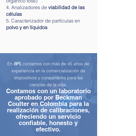
orgánico total)
4. Analizadores de
viabilidad de las
células
5. Caracterizador de partículas en
polvo y en líquidos
En
BPL
contamos con más de 45 años de
experiencia en la comercialización de
dispositivos y consumibles para las
ciencias de la vida.
Contamos con un laboratorio
aprobado por Beckman
Coulter en Colombia para la
realización de calibraciones,
ofreciendo un servicio
confiable, honesto y
efectivo.